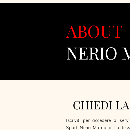
ABOUT
NERIO 
CHIEDI LA
Iscriviti per accedere ai servi
Sport Nerio Marabini. La tess