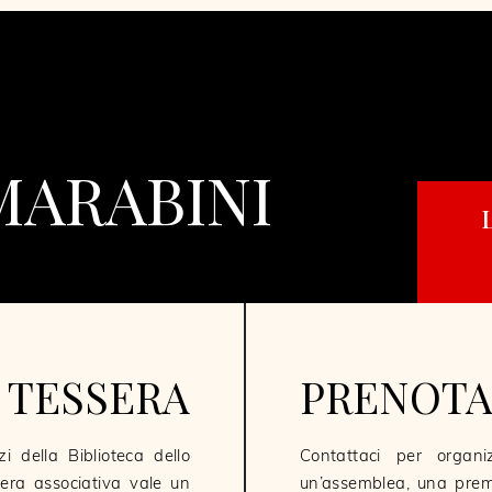
MARABINI
 TESSERA
PRENOTA
zi della Biblioteca dello
Contattaci per organ
era associativa vale un
un’assemblea, una premi