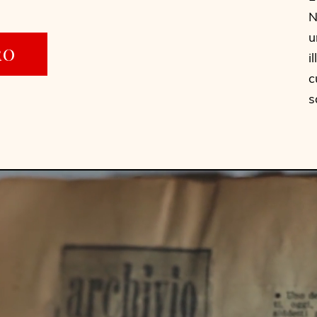
N
u
RO
i
c
s