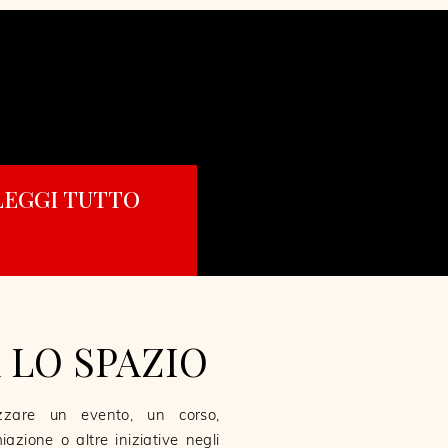
LEGGI TUTTO
 LO SPAZIO
izzare un evento, un corso,
azione o altre iniziative negli