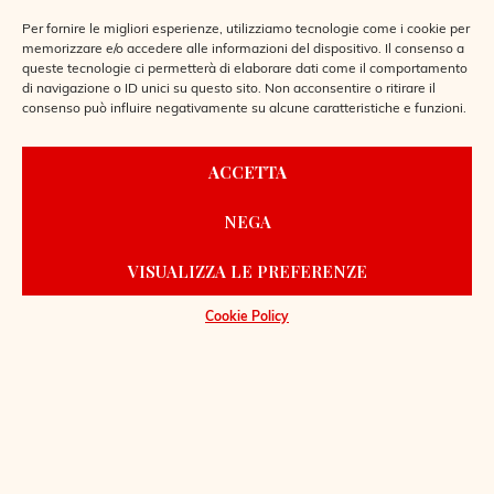
Per fornire le migliori esperienze, utilizziamo tecnologie come i cookie per
memorizzare e/o accedere alle informazioni del dispositivo. Il consenso a
queste tecnologie ci permetterà di elaborare dati come il comportamento
di navigazione o ID unici su questo sito. Non acconsentire o ritirare il
AMERICAN TENNIS
consenso può influire negativamente su alcune caratteristiche e funzioni.
RECORD BOOK
ACCETTA
Marco Di Nardo
NEGA
VISUALIZZA LE PREFERENZE
Cookie Policy