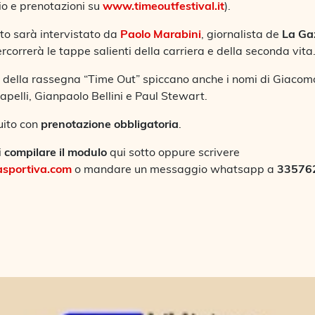
io e prenotazioni su
www.timeoutfestival.it
).
tto sarà intervistato da
Paolo Marabini
, giornalista de
La Gaz
ercorrerà le tappe salienti della carriera e della seconda vita
i della rassegna “Time Out” spiccano anche i nomi di Giacom
Capelli, Gianpaolo Bellini e Paul Stewart.
uito con
prenotazione obbligatoria
.
i
compilare il modulo
qui sotto oppure scrivere
asportiva.com
o mandare un messaggio whatsapp a
33576