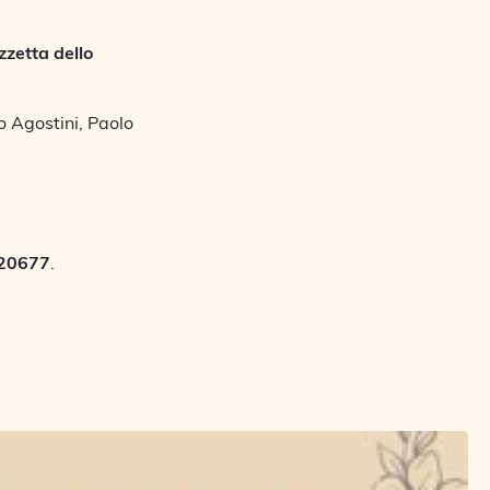
zetta dello
.
o Agostini, Paolo
20677
.