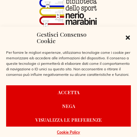
Gestisci Consenso
VIA LIBERTÀ 29, SERIATE (BG)
Cookie
CODICE FISCALE 95255360166
© 2026
Per fornire le migliori esperienze, utilizziamo tecnologie come i cookie per
memorizzare e/o accedere alle informazioni del dispositivo. Il consenso a
queste tecnologie ci permetterà di elaborare dati come il comportamento
di navigazione o ID unici su questo sito. Non acconsentire o ritirare il
consenso può influire negativamente su alcune caratteristiche e funzioni.
CONTATTI
ACCETTA
REGOLAMENTO BIBLIOTECA
NEGA
PRIVACY POLICY
COOKIE POLICY
VISUALIZZA LE PREFERENZE
POWERED BY
LAIO WEBDESIGN
Cookie Policy