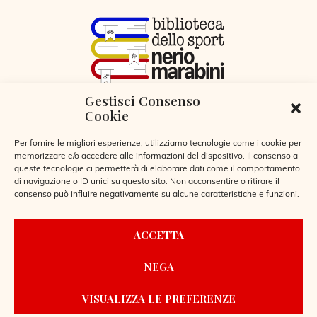
Gestisci Consenso
VIA LIBERTÀ 29, SERIATE (BG)
Cookie
CODICE FISCALE 95255360166
© 2026
Per fornire le migliori esperienze, utilizziamo tecnologie come i cookie per
memorizzare e/o accedere alle informazioni del dispositivo. Il consenso a
queste tecnologie ci permetterà di elaborare dati come il comportamento
di navigazione o ID unici su questo sito. Non acconsentire o ritirare il
consenso può influire negativamente su alcune caratteristiche e funzioni.
CONTATTI
ACCETTA
REGOLAMENTO BIBLIOTECA
NEGA
PRIVACY POLICY
COOKIE POLICY
VISUALIZZA LE PREFERENZE
POWERED BY
LAIO WEBDESIGN