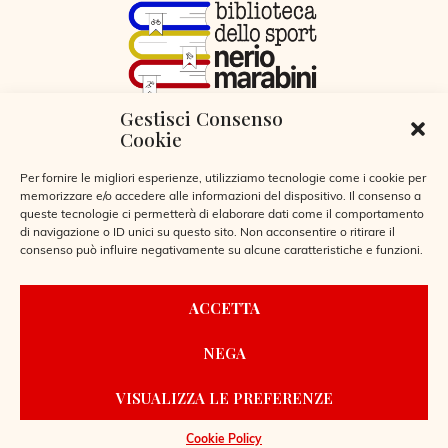
Gestisci Consenso
VIA LIBERTÀ 29, SERIATE (BG)
Cookie
CODICE FISCALE 95255360166
© 2026
Per fornire le migliori esperienze, utilizziamo tecnologie come i cookie per
memorizzare e/o accedere alle informazioni del dispositivo. Il consenso a
queste tecnologie ci permetterà di elaborare dati come il comportamento
di navigazione o ID unici su questo sito. Non acconsentire o ritirare il
consenso può influire negativamente su alcune caratteristiche e funzioni.
CONTATTI
ACCETTA
REGOLAMENTO BIBLIOTECA
NEGA
PRIVACY POLICY
COOKIE POLICY
VISUALIZZA LE PREFERENZE
POWERED BY
LAIO WEBDESIGN
Cookie Policy