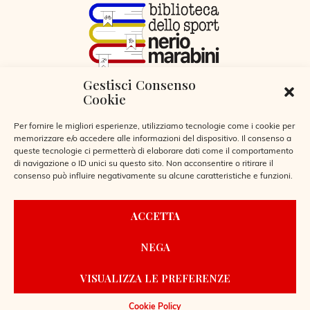
Gestisci Consenso
VIA LIBERTÀ 29, SERIATE (BG)
Cookie
CODICE FISCALE 95255360166
© 2026
Per fornire le migliori esperienze, utilizziamo tecnologie come i cookie per
memorizzare e/o accedere alle informazioni del dispositivo. Il consenso a
queste tecnologie ci permetterà di elaborare dati come il comportamento
di navigazione o ID unici su questo sito. Non acconsentire o ritirare il
consenso può influire negativamente su alcune caratteristiche e funzioni.
CONTATTI
ACCETTA
REGOLAMENTO BIBLIOTECA
NEGA
PRIVACY POLICY
COOKIE POLICY
VISUALIZZA LE PREFERENZE
POWERED BY
LAIO WEBDESIGN
Cookie Policy