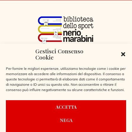
Gestisci Consenso
VIA LIBERTÀ 29, SERIATE (BG)
Cookie
CODICE FISCALE 95255360166
© 2026
Per fornire le migliori esperienze, utilizziamo tecnologie come i cookie per
memorizzare e/o accedere alle informazioni del dispositivo. Il consenso a
queste tecnologie ci permetterà di elaborare dati come il comportamento
di navigazione o ID unici su questo sito. Non acconsentire o ritirare il
CONTATTI
consenso può influire negativamente su alcune caratteristiche e funzioni.
ACCETTA
REGOLAMENTO BIBLIOTECA
NEGA
PRIVACY POLICY
COOKIE POLICY