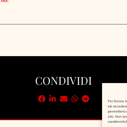
CONDIVIDI
Per fornire 
e/o accedere
permetterà d
sito. Non ac
caratteristic