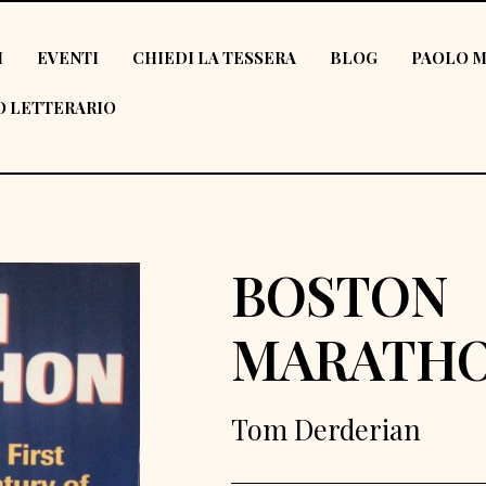
I
EVENTI
CHIEDI LA TESSERA
BLOG
PAOLO M
 LETTERARIO
BOSTON
MARATH
Tom Derderian