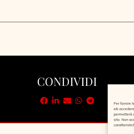
CONDIVIDI
Per fornire 
e/o accedere
permetterà d
sito. Non ac
caratteristic