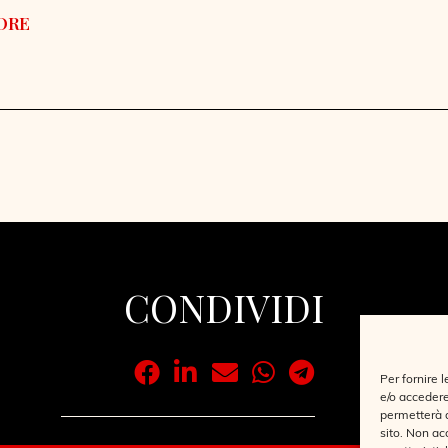
CONDIVIDI
Per fornire 
e/o accedere
permetterà d
sito. Non ac