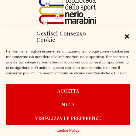
Gestisci Consenso
VIA LIBERTÀ 29, SERIATE (BG)
Cookie
CODICE FISCALE 95255360166
© 2026
Per fornire le migliori esperienze, utilizziamo tecnologie come i cookie per
memorizzare e/o accedere alle informazioni del dispositivo. Il consenso a
queste tecnologie ci permetterà di elaborare dati come il comportamento
di navigazione o ID unici su questo sito. Non acconsentire o ritirare il
consenso può influire negativamente su alcune caratteristiche e funzioni.
CONTATTI
ACCETTA
REGOLAMENTO BIBLIOTECA
NEGA
PRIVACY POLICY
COOKIE POLICY
VISUALIZZA LE PREFERENZE
POWERED BY
LAIO WEBDESIGN
Cookie Policy