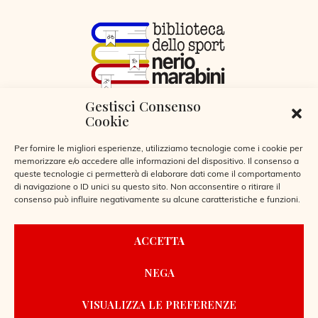
Gestisci Consenso
VIA LIBERTÀ 29, SERIATE (BG)
Cookie
CODICE FISCALE 95255360166
© 2026
Per fornire le migliori esperienze, utilizziamo tecnologie come i cookie per
memorizzare e/o accedere alle informazioni del dispositivo. Il consenso a
queste tecnologie ci permetterà di elaborare dati come il comportamento
di navigazione o ID unici su questo sito. Non acconsentire o ritirare il
consenso può influire negativamente su alcune caratteristiche e funzioni.
CONTATTI
ACCETTA
REGOLAMENTO BIBLIOTECA
NEGA
PRIVACY POLICY
COOKIE POLICY
VISUALIZZA LE PREFERENZE
POWERED BY
LAIO WEBDESIGN