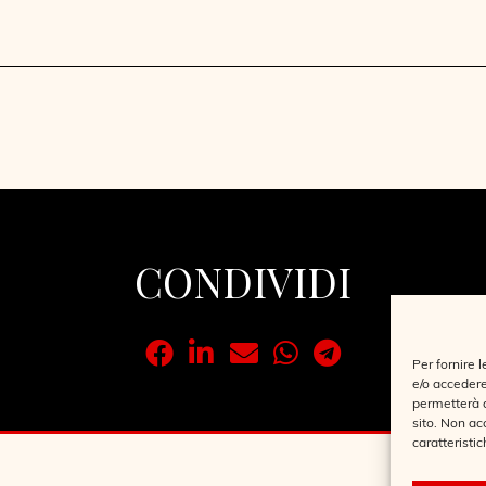
CONDIVIDI
Per fornire 
e/o accedere
permetterà d
sito. Non ac
caratteristic