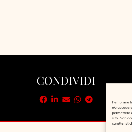
CONDIVIDI
Per fornire 
e/o accedere
permetterà d
sito. Non ac
caratteristic