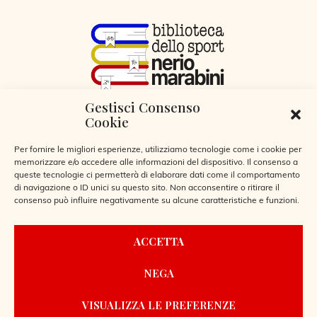
Gestisci Consenso
VIA LIBERTÀ 29, SERIATE (BG)
Cookie
CODICE FISCALE 95255360166
© 2026
Per fornire le migliori esperienze, utilizziamo tecnologie come i cookie per
memorizzare e/o accedere alle informazioni del dispositivo. Il consenso a
queste tecnologie ci permetterà di elaborare dati come il comportamento
di navigazione o ID unici su questo sito. Non acconsentire o ritirare il
consenso può influire negativamente su alcune caratteristiche e funzioni.
CONTATTI
ACCETTA
REGOLAMENTO BIBLIOTECA
NEGA
PRIVACY POLICY
COOKIE POLICY
VISUALIZZA LE PREFERENZE
POWERED BY
LAIO WEBDESIGN