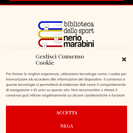
Gestisci Consenso
VIA LIBERTÀ 29, SERIATE (BG)
Cookie
CODICE FISCALE 95255360166
© 2026
Per fornire le migliori esperienze, utilizziamo tecnologie come i cookie per
memorizzare e/o accedere alle informazioni del dispositivo. Il consenso a
queste tecnologie ci permetterà di elaborare dati come il comportamento
di navigazione o ID unici su questo sito. Non acconsentire o ritirare il
consenso può influire negativamente su alcune caratteristiche e funzioni.
CONTATTI
ACCETTA
REGOLAMENTO BIBLIOTECA
NEGA
PRIVACY POLICY
COOKIE POLICY