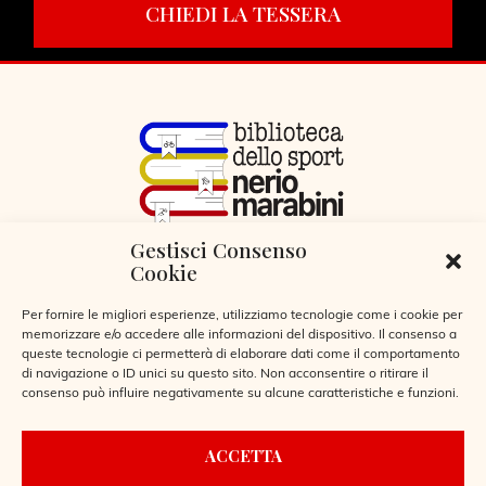
CHIEDI LA TESSERA
Gestisci Consenso
VIA LIBERTÀ 29, SERIATE (BG)
Cookie
CODICE FISCALE 95255360166
© 2026
Per fornire le migliori esperienze, utilizziamo tecnologie come i cookie per
memorizzare e/o accedere alle informazioni del dispositivo. Il consenso a
queste tecnologie ci permetterà di elaborare dati come il comportamento
di navigazione o ID unici su questo sito. Non acconsentire o ritirare il
consenso può influire negativamente su alcune caratteristiche e funzioni.
CONTATTI
ACCETTA
REGOLAMENTO BIBLIOTECA