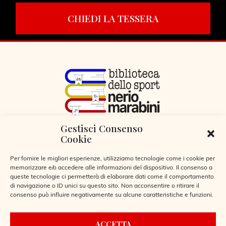
CHIEDI LA TESSERA
Gestisci Consenso
VIA LIBERTÀ 29, SERIATE (BG)
Cookie
CODICE FISCALE 95255360166
© 2026
Per fornire le migliori esperienze, utilizziamo tecnologie come i cookie per
memorizzare e/o accedere alle informazioni del dispositivo. Il consenso a
queste tecnologie ci permetterà di elaborare dati come il comportamento
di navigazione o ID unici su questo sito. Non acconsentire o ritirare il
consenso può influire negativamente su alcune caratteristiche e funzioni.
CONTATTI
ACCETTA