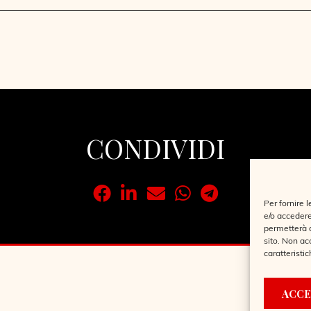
CONDIVIDI
Per fornire 
e/o accedere
permetterà d
sito. Non ac
caratteristic
ACCE