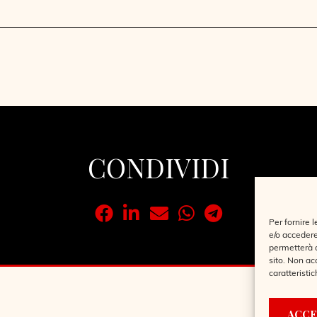
CONDIVIDI
Per fornire 
e/o accedere
permetterà d
sito. Non ac
caratteristic
ACCE