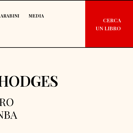
ARABINI
MEDIA
CERCA
UN LIBRO
 HODGES
ERO
NBA