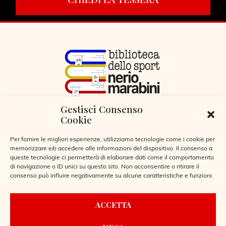
Gestisci Consenso
VIA LIBERTÀ 29, SERIATE (BG)
Cookie
CODICE FISCALE 95255360166
© 2026
Per fornire le migliori esperienze, utilizziamo tecnologie come i cookie per
memorizzare e/o accedere alle informazioni del dispositivo. Il consenso a
queste tecnologie ci permetterà di elaborare dati come il comportamento
di navigazione o ID unici su questo sito. Non acconsentire o ritirare il
consenso può influire negativamente su alcune caratteristiche e funzioni.
CONTATTI
ACCETTA
REGOLAMENTO BIBLIOTECA