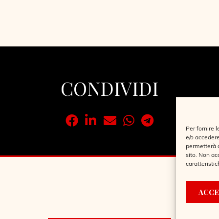
CONDIVIDI
Per fornire 
e/o accedere
permetterà d
sito. Non ac
caratteristic
ACCE