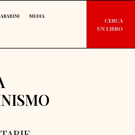
ARABINI
MEDIA
CERCA
UN LIBRO
A
INISMO
ITARIE