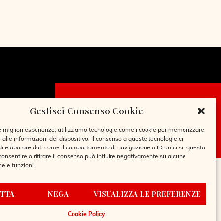
Gestisci Consenso Cookie
CHIEDI LA
TESSERA
le migliori esperienze, utilizziamo tecnologie come i cookie per memorizzare
 alle informazioni del dispositivo. Il consenso a queste tecnologie ci
i elaborare dati come il comportamento di navigazione o ID unici su questo
consentire o ritirare il consenso può influire negativamente su alcune
he e funzioni.
TTA
NEGA
VISUALIZZA LE PREFERENZE
Cookie Policy
REGOLAMENTO BIBLIOTECA