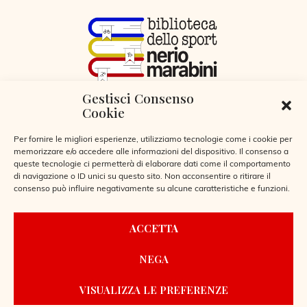
Gestisci Consenso
VIA LIBERTÀ 29, SERIATE (BG)
Cookie
CODICE FISCALE 95255360166
© 2026
Per fornire le migliori esperienze, utilizziamo tecnologie come i cookie per
memorizzare e/o accedere alle informazioni del dispositivo. Il consenso a
queste tecnologie ci permetterà di elaborare dati come il comportamento
di navigazione o ID unici su questo sito. Non acconsentire o ritirare il
consenso può influire negativamente su alcune caratteristiche e funzioni.
CONTATTI
ACCETTA
REGOLAMENTO BIBLIOTECA
NEGA
PRIVACY POLICY
COOKIE POLICY
VISUALIZZA LE PREFERENZE
POWERED BY
LAIO WEBDESIGN