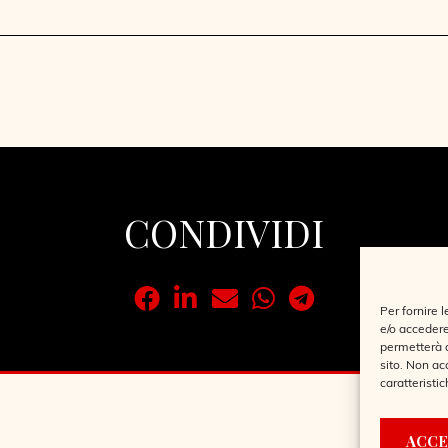
CONDIVIDI
Per fornire 
e/o accedere
permetterà d
sito. Non ac
caratteristic
ACCE