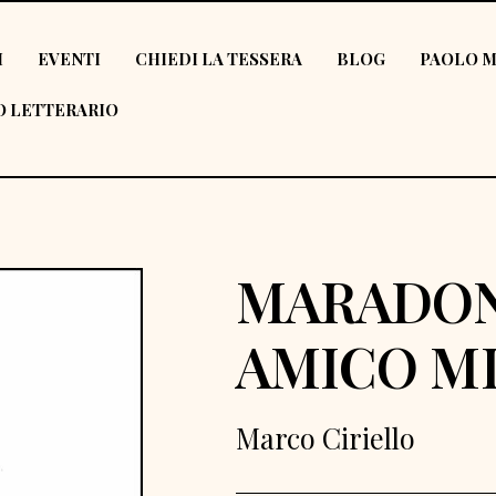
I
EVENTI
CHIEDI LA TESSERA
BLOG
PAOLO M
 LETTERARIO
MARADO
AMICO M
Marco Ciriello