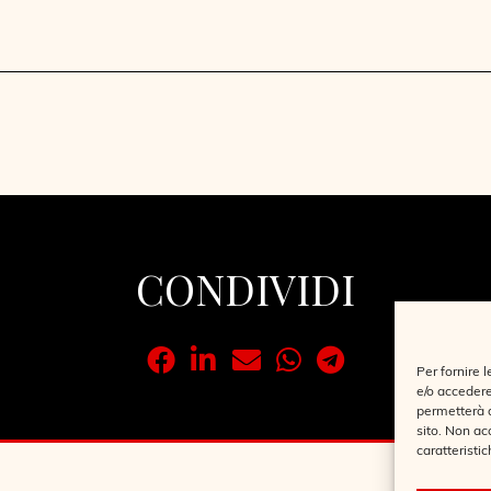
CONDIVIDI
Per fornire 
e/o accedere
permetterà d
sito. Non ac
caratteristic