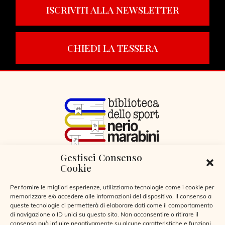
ISCRIVITI ALLA NEWSLETTER
CHIEDI LA TESSERA
Gestisci Consenso
VIA LIBERTÀ 29, SERIATE (BG)
Cookie
CODICE FISCALE 95255360166
© 2026
Per fornire le migliori esperienze, utilizziamo tecnologie come i cookie per
memorizzare e/o accedere alle informazioni del dispositivo. Il consenso a
queste tecnologie ci permetterà di elaborare dati come il comportamento
di navigazione o ID unici su questo sito. Non acconsentire o ritirare il
consenso può influire negativamente su alcune caratteristiche e funzioni.