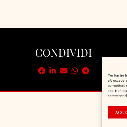
CONDIVIDI
Per fornire 
e/o accedere
permetterà d
sito. Non ac
caratteristic
ACCE