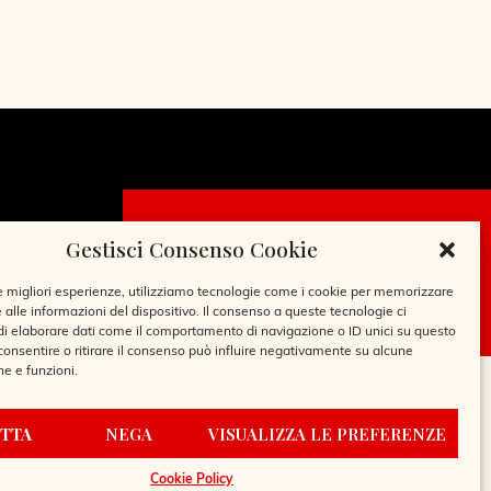
Gestisci Consenso Cookie
CHIEDI LA
TESSERA
le migliori esperienze, utilizziamo tecnologie come i cookie per memorizzare
 alle informazioni del dispositivo. Il consenso a queste tecnologie ci
i elaborare dati come il comportamento di navigazione o ID unici su questo
consentire o ritirare il consenso può influire negativamente su alcune
he e funzioni.
TTA
NEGA
VISUALIZZA LE PREFERENZE
Cookie Policy
REGOLAMENTO BIBLIOTECA