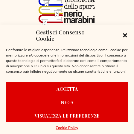
Gestisci Consenso
VIA LIBERTÀ 29, SERIATE (BG)
Cookie
CODICE FISCALE 95255360166
© 2026
Per fornire le migliori esperienze, utilizziamo tecnologie come i cookie per
memorizzare e/o accedere alle informazioni del dispositivo. Il consenso a
queste tecnologie ci permetterà di elaborare dati come il comportamento
di navigazione o ID unici su questo sito. Non acconsentire o ritirare il
consenso può influire negativamente su alcune caratteristiche e funzioni.
CONTATTI
ACCETTA
REGOLAMENTO BIBLIOTECA
NEGA
PRIVACY POLICY
COOKIE POLICY
VISUALIZZA LE PREFERENZE
POWERED BY
LAIO WEBDESIGN
Cookie Policy