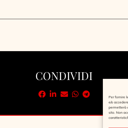
CONDIVIDI
Per fornire 
e/o accedere
permetterà d
sito. Non ac
caratteristic