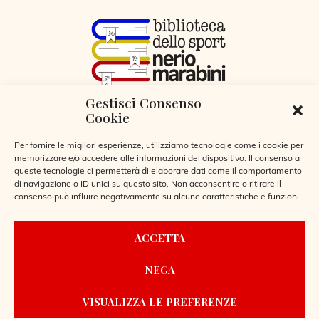
Gestisci Consenso
VIA LIBERTÀ 29, SERIATE (BG)
Cookie
CODICE FISCALE 95255360166
© 2026
Per fornire le migliori esperienze, utilizziamo tecnologie come i cookie per
memorizzare e/o accedere alle informazioni del dispositivo. Il consenso a
queste tecnologie ci permetterà di elaborare dati come il comportamento
di navigazione o ID unici su questo sito. Non acconsentire o ritirare il
consenso può influire negativamente su alcune caratteristiche e funzioni.
CONTATTI
ACCETTA
REGOLAMENTO BIBLIOTECA
NEGA
PRIVACY POLICY
COOKIE POLICY
VISUALIZZA LE PREFERENZE
POWERED BY
LAIO WEBDESIGN