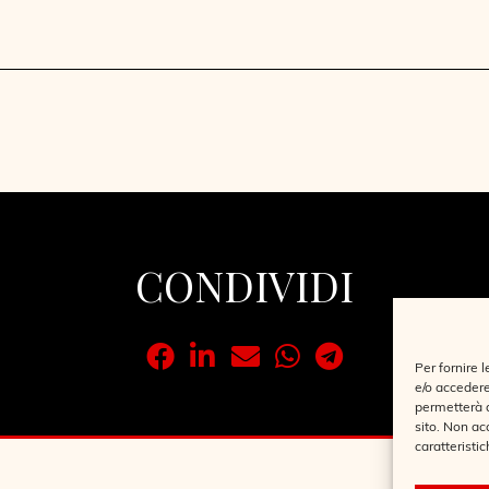
CONDIVIDI
Per fornire 
e/o accedere
permetterà d
sito. Non ac
caratteristic