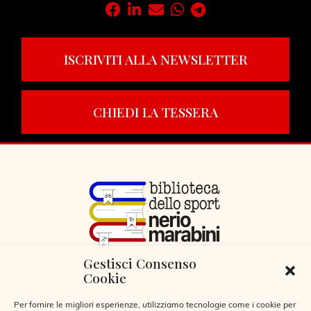
ISCRIVITI ALLA NEWSLETTER
CHIEDI LA TESSERA
Gestisci Consenso
VIA LIBERTÀ 29, SERIATE (BG)
Cookie
CODICE FISCALE 95255360166
© 2026
Per fornire le migliori esperienze, utilizziamo tecnologie come i cookie per