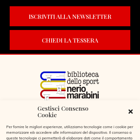
ISCRIVITI ALLA NEWSLETTER
CHIEDI LA TESSERA
Gestisci Consenso
VIA LIBERTÀ 29, SERIATE (BG)
Cookie
CODICE FISCALE 95255360166
© 2026
Per fornire le migliori esperienze, utilizziamo tecnologie come i cookie per
memorizzare e/o accedere alle informazioni del dispositivo. Il consenso a
queste tecnologie ci permetterà di elaborare dati come il comportamento