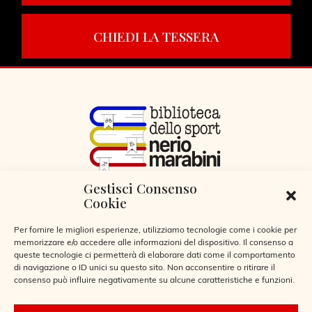
CHIEDI LA TESSERA
Gestisci Consenso
VIA LIBERTÀ 29, SERIATE (BG)
Cookie
CODICE FISCALE 95255360166
© 2026
Per fornire le migliori esperienze, utilizziamo tecnologie come i cookie per
memorizzare e/o accedere alle informazioni del dispositivo. Il consenso a
queste tecnologie ci permetterà di elaborare dati come il comportamento
di navigazione o ID unici su questo sito. Non acconsentire o ritirare il
consenso può influire negativamente su alcune caratteristiche e funzioni.
CONTATTI