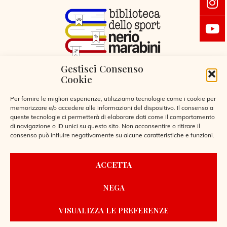
Gestisci Consenso
VIA LIBERTÀ 29, SERIATE (BG)
Cookie
CODICE FISCALE 95255360166
© 2026
Per fornire le migliori esperienze, utilizziamo tecnologie come i cookie per
memorizzare e/o accedere alle informazioni del dispositivo. Il consenso a
queste tecnologie ci permetterà di elaborare dati come il comportamento
di navigazione o ID unici su questo sito. Non acconsentire o ritirare il
consenso può influire negativamente su alcune caratteristiche e funzioni.
CONTATTI
ACCETTA
REGOLAMENTO BIBLIOTECA
NEGA
PRIVACY POLICY
COOKIE POLICY
VISUALIZZA LE PREFERENZE
POWERED BY
LAIO WEBDESIGN