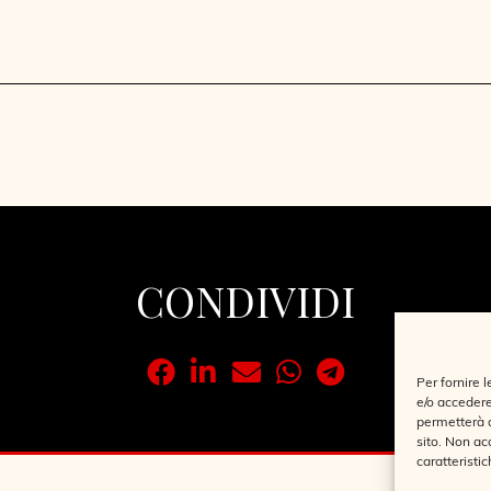
CONDIVIDI
Per fornire 
e/o accedere
permetterà d
sito. Non ac
caratteristic