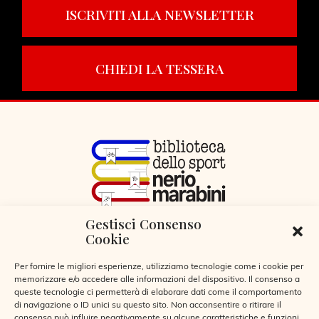
ISCRIVITI ALLA NEWSLETTER
CHIEDI LA TESSERA
Gestisci Consenso
VIA LIBERTÀ 29, SERIATE (BG)
Cookie
CODICE FISCALE 95255360166
© 2026
Per fornire le migliori esperienze, utilizziamo tecnologie come i cookie per
memorizzare e/o accedere alle informazioni del dispositivo. Il consenso a
queste tecnologie ci permetterà di elaborare dati come il comportamento
di navigazione o ID unici su questo sito. Non acconsentire o ritirare il
consenso può influire negativamente su alcune caratteristiche e funzioni.