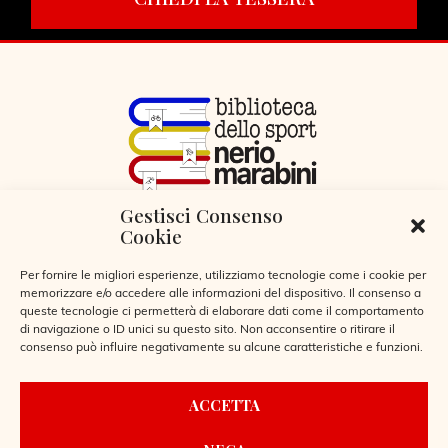
Gestisci Consenso
VIA LIBERTÀ 29, SERIATE (BG)
Cookie
CODICE FISCALE 95255360166
© 2026
Per fornire le migliori esperienze, utilizziamo tecnologie come i cookie per
memorizzare e/o accedere alle informazioni del dispositivo. Il consenso a
queste tecnologie ci permetterà di elaborare dati come il comportamento
di navigazione o ID unici su questo sito. Non acconsentire o ritirare il
consenso può influire negativamente su alcune caratteristiche e funzioni.
CONTATTI
ACCETTA
REGOLAMENTO BIBLIOTECA